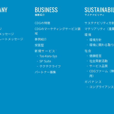
ANY
BUSINESS
SUSTAINABIL
事業紹介
サステナビリティ
CDGの特徴
サステナビリティ方
ジ
CDGのマーケティングサービス領
マテリアリティ（重
域
メッセージ
環境
レートメッセージ
事例紹介
環境方針
環境に関わる取り
受賞歴
社会
新規サービス
健康経営
Tas-Karu-Sys
社会貢献活動
SP Suite
サービス品質
テクテクライフ
CDGファーム（
パートナー募集
用）
ガバナンス
コンプライアンス