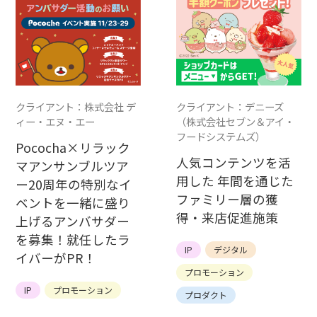
クライアント：株式会社 デ
クライアント：デニーズ
ィー・エヌ・エー
（株式会社セブン＆アイ・
フードシステムズ）
Pococha×リラック
人気コンテンツを活
マアンサンブルツア
用した 年間を通じた
ー20周年の特別なイ
ファミリー層の獲
ベントを一緒に盛り
得・来店促進施策
上げるアンバサダー
を募集！就任したラ
IP
デジタル
イバーがPR！
プロモーション
IP
プロモーション
プロダクト