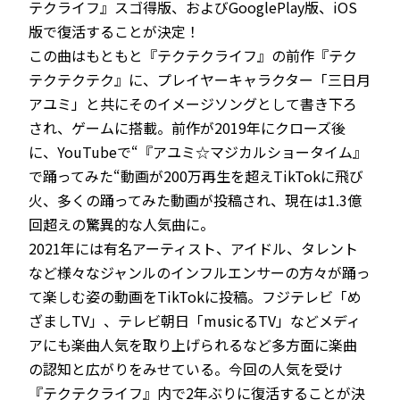
テクライフ』スゴ得版、およびGooglePlay版、iOS
版で復活することが決定！
この曲はもともと『テクテクライフ』の前作『テク
テクテクテク』に、プレイヤーキャラクター「三日月
アユミ」と共にそのイメージソングとして書き下ろ
され、ゲームに搭載。前作が2019年にクローズ後
に、YouTubeで“『アユミ☆マジカルショータイム』
で踊ってみた“動画が200万再生を超えTikTokに飛び
火、多くの踊ってみた動画が投稿され、現在は1.3億
回超えの驚異的な人気曲に。
2021年には有名アーティスト、アイドル、タレント
など様々なジャンルのインフルエンサーの方々が踊っ
て楽しむ姿の動画をTikTokに投稿。フジテレビ「め
ざましTV」、テレビ朝日「musicるTV」などメディ
アにも楽曲人気を取り上げられるなど多方面に楽曲
の認知と広がりをみせている。今回の人気を受け
『テクテクライフ』内で2年ぶりに復活することが決